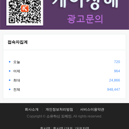
접속자집계
오늘
720
어제
964
최대
24,866
전체
948,447
회사소개
개인정보처리방침
서비스이용약관
Copyright ©
소유하신 도메인.
All rights reserved.
회사명 : 회사명 / 대표 : 대표자명