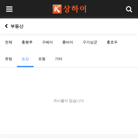
부동산
전체
훙췐루
구베이
룽바이
구가상군
훙쵸우
쥬팅
송강
포동
기타
게시물이 없습니다.