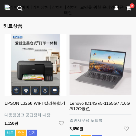
0
히트상품
EPSON L3258 WIFI 칼라복합기
Lenovo ID14S /i5-1155G7 /16G
/512G银色
대용량잉크 공급장치 내장
일반사무용 노트북
1,150원
3,850원
히트
추천
인기