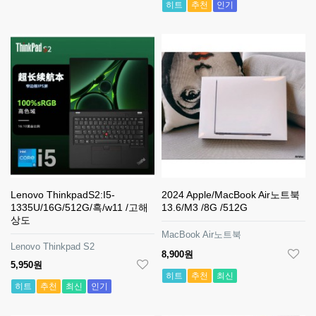
히트
추천
인기
Lenovo ThinkpadS2:I5-
2024 Apple/MacBook Air노트북
1335U/16G/512G/흑/w11 /고해
13.6/M3 /8G /512G
상도
MacBook Air노트북
Lenovo Thinkpad S2
8,900원
5,950원
히트
추천
최신
히트
추천
최신
인기