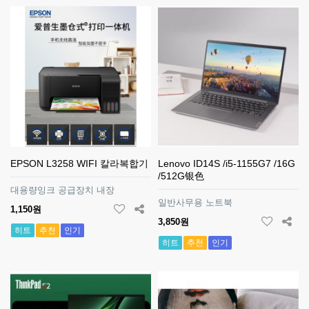
EPSON L3258 WIFI 칼라복합기
Lenovo ID14S /i5-1155G7 /16G
/512G银色
대용량잉크 공급장치 내장
일반사무용 노트북
1,150원
3,850원
히트
추천
인기
히트
추천
인기