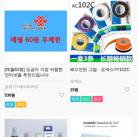
[매월60원] 요금이 가장 저렴한
배드민턴 그립 - 요넥스YY102C
인터넷을 추천드립니다
요넥스
공유기+데이타카드
15원
530원
히트
최신
할인
히트
추천