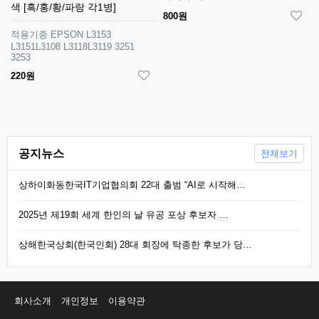
색 [흑/홍/황/파랑 각1병]
800원
적용기종 EPSON L3153
L3151L3108 L3118L3119 3251
3253
220원
공지뉴스
전체보기
상하이화동한국IT기업협의회 22대 출범 “AI로 시작해…
2025년 제19회 세계 한인의 날 유공 포상 후보자 …
상해한국상회(한국인회) 28대 회장에 탁종한 후보가 당…
회사소개
개인정보
이용약관