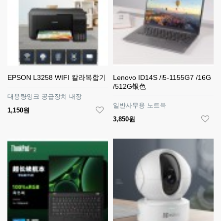
EPSON L3258 WIFI 칼라복합기
Lenovo ID14S /i5-1155G7 /16G
/512G银色
대용량잉크 공급장치 내장
일반사무용 노트북
1,150원
3,850원