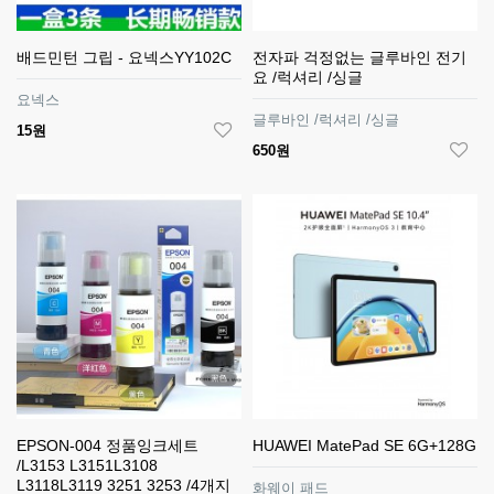
배드민턴 그립 - 요넥스YY102C
전자파 걱정없는 글루바인 전기
요 /럭셔리 /싱글
요넥스
글루바인 /럭셔리 /싱글
15원
650원
EPSON-004 정품잉크세트
HUAWEI MatePad SE 6G+128G
/L3153 L3151L3108
L3118L3119 3251 3253 /4개지
화웨이 패드