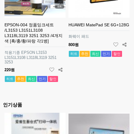
EPSON-004 정품잉크세트
HUAWEI MatePad SE 6G+128G
/L3153 L3151L3108
L3118L3119 3251 3253 /4개지
화웨이 패드
색 [흑/홍/황/파랑 각1병]
800원
적용기종 EPSON L3153
히트
추천
최신
인기
할인
L3151L3108 L3118L3119 3251
3253
220원
히트
추천
최신
인기
할인
인기상품