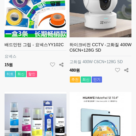
배드민턴 그립 - 요넥스YY102C
하이크비전 CCTV -고화질 400W
C6CN+128G SD
요넥스
고화질 400W C6CN+128G SD
15원
480원
히트
최신
할인
추천
최신
인기