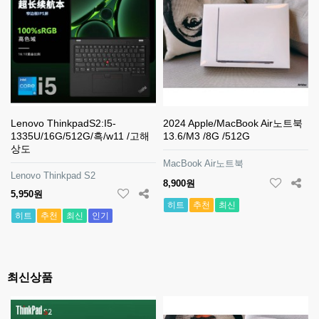
Lenovo ThinkpadS2:I5-
2024 Apple/MacBook Air노트북
1335U/16G/512G/흑/w11 /고해
13.6/M3 /8G /512G
상도
MacBook Air노트북
Lenovo Thinkpad S2
8,900원
5,950원
히트
추천
최신
히트
추천
최신
인기
최신상품