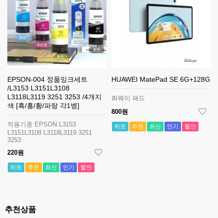
EPSON-004 정품잉크세트
HUAWEI MatePad SE 6G+128G
/L3153 L3151L3108
L3118L3119 3251 3253 /4개지
화웨이 패드
색 [흑/홍/황/파랑 각1병]
800원
적용기종 EPSON L3153
히트
추천
최신
인기
할인
L3151L3108 L3118L3119 3251
3253
220원
히트
추천
최신
인기
할인
추천상품